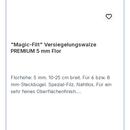
"Magic-Filt" Versiegelungswalze
PREMIUM 5 mm Flor
Florhöhe: 5 mm. 10-25 cm breit. Für 6 bzw. 8
mm-Steckbügel. Spezial-Filz. Nahtlos. Für ein
sehr feines Oberflächenfinish.
Anwendungsempfehlung:*** Acryl-Lacke ***
Rostschutz-Ölfarben ** Kunstharz-Lacke **
Dickschichtlasuren