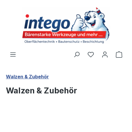
Zum Hauptinhalt springen
Du hast 0 Produ
Ware
Walzen & Zubehör
Walzen & Zubehör