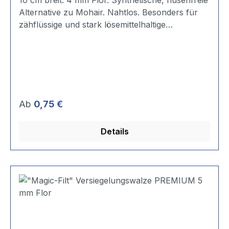
10 cm breit. 4 mm Flor. Synthetische, flusenfreie
Alternative zu Mohair. Nahtlos. Besonders für
zähflüssige und stark lösemittelhaltige
Materialien geeignet. Extrem lösemittelbeständig.
Für 6-mm-Steckbügel. Anwendungsempfehlung:
*** Polyester *** Epoxyd-/2K-Farben ***
zähflüssige Materialien und Beschichtungen
Regulärer Preis:
Ab
0,75 €
Details