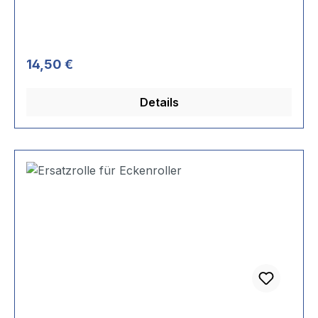
Regulärer Preis:
14,50 €
Details