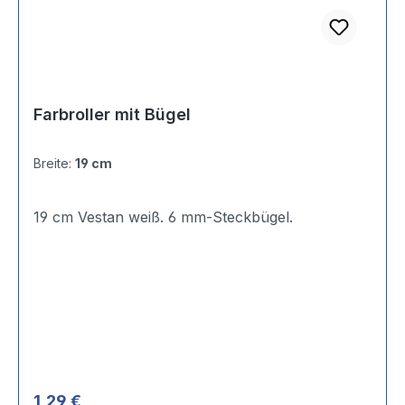
Farbroller mit Bügel
Breite:
19 cm
19 cm Vestan weiß. 6 mm-Steckbügel.
Regulärer Preis:
1,29 €