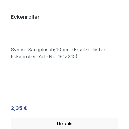
Eckenroller
Syntex-Saugplüsch; 10 cm. (Ersatzrolle für
Eckenroller: Art.-Nr.: 181ZX10)
Regulärer Preis:
2,35 €
Details