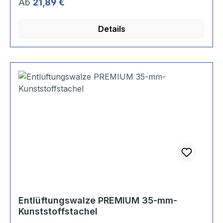
Regulärer Preis:
Ab
21,89 €
Details
Entlüftungswalze PREMIUM 35-mm-
Kunststoffstachel