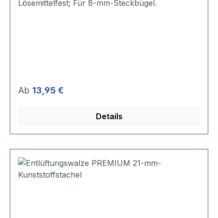
Lösemittelfest; Für 8-mm-Steckbügel.
Regulärer Preis:
Ab
13,95 €
Details