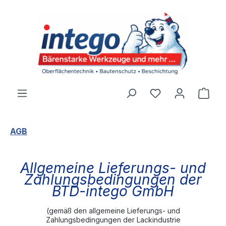
Zum Hauptinhalt springen
Du hast 0 Produ
Ware
AGB
Allgemeine Lieferungs- und
Zahlungsbedingungen der
BTD-intego GmbH
(gemäß den allgemeine Lieferungs- und
Zahlungsbedingungen der Lackindustrie