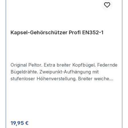
Kapsel-Gehörschützer Profi EN352-1
Original Peltor. Extra breiter Kopfbügel. Federnde
Bügeldrähte. Zweipunkt-Aufhängung mit
stufenloser Höhenverstellung. Breiter weiche
Dichtungsringe - mit Glyzerin gefüllt. Vielseitig
und leicht. SNR: 27 dB.
Regulärer Preis:
19,95 €