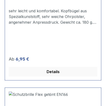
sehr leicht und komfortabel. Kopfbügel aus
Spezialkunststoff, sehr weiche Ohrpolster,
angenehmer Anpressdruck. Gewicht ca. 180 g.
SNR: 23,9 dB
Regulärer Preis:
Ab
6,95 €
Details