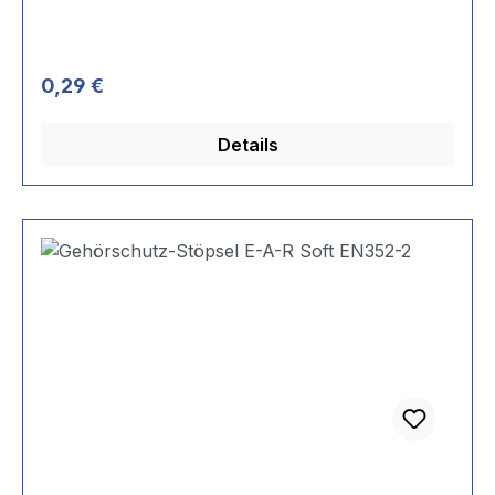
Regulärer Preis:
0,29 €
Details