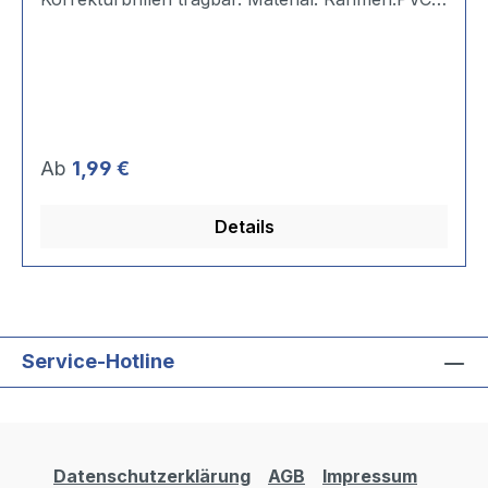
Scheibe: Polycarbonat.
Regulärer Preis:
Ab
1,99 €
Details
Service-Hotline
Datenschutzerklärung
AGB
Impressum