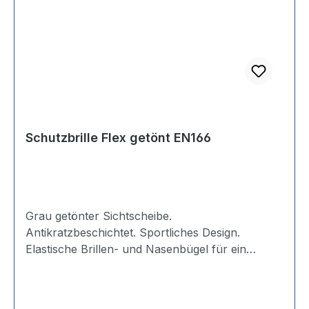
Schutzbrille Flex getönt EN166
Grau getönter Sichtscheibe.
Antikratzbeschichtet. Sportliches Design.
Elastische Brillen- und Nasenbügel für ein
angenehmes Tragegefühl. Material Dichtscheibe:
polycarbonat Farbe Rahmen/Bügel:
schwarz/gelb Sichtscheibe: grau.