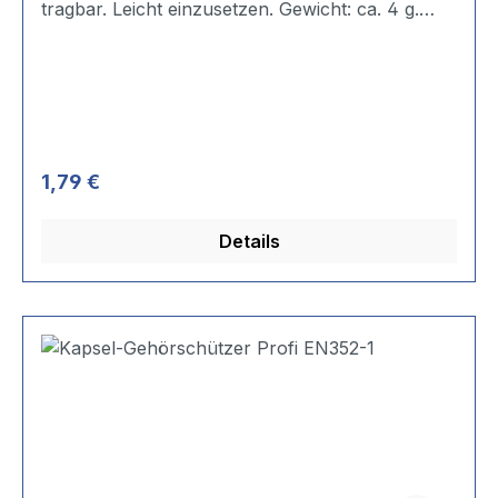
tragbar. Leicht einzusetzen. Gewicht: ca. 4 g.
SNR-Wert: 32 dB.
Regulärer Preis:
1,79 €
Details