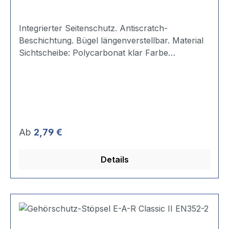
Integrierter Seitenschutz. Antiscratch-
Beschichtung. Bügel längenverstellbar. Material
Sichtscheibe: Polycarbonat klar Farbe
Rahmen/Bügel: blau. Gewicht: ca. 30 g.
Regulärer Preis:
Ab
2,79 €
Details