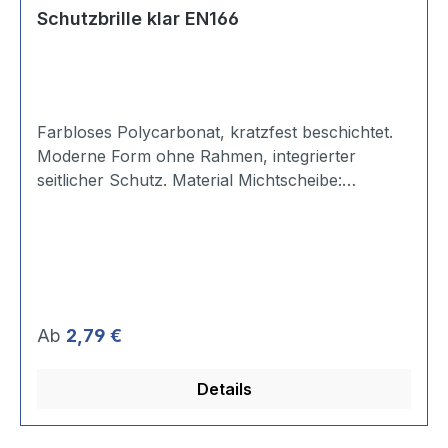
Schutzbrille klar EN166
Farbloses Polycarbonat, kratzfest beschichtet.
Moderne Form ohne Rahmen, integrierter
seitlicher Schutz. Material Michtscheibe:
Polycarbonat, kratzfest Rahmen/Bügel farblos.
Gewicht ca. 31 g.
Regulärer Preis:
Ab
2,79 €
Details