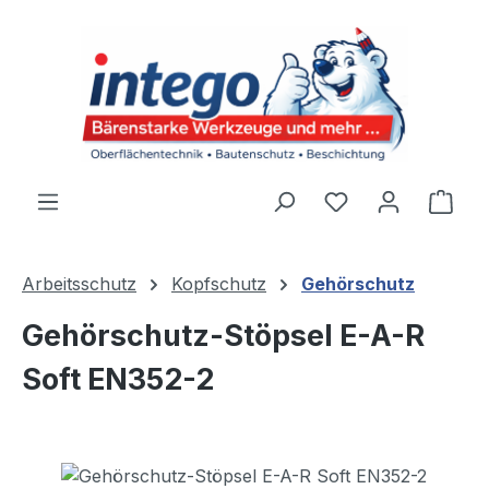
Zum Hauptinhalt springen
Du hast 0 Produ
Ware
Arbeitsschutz
Kopfschutz
Gehörschutz
Gehörschutz-Stöpsel E-A-R
Soft EN352-2
Bildergalerie überspringen