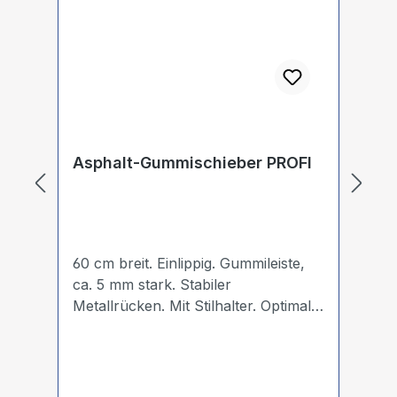
Asphalt-Gummischieber PROFI
D
60 cm breit. Einlippig. Gummileiste,
ø 125 m
ca. 5 mm stark. Stabiler
Do
Metallrücken. Mit Stilhalter. Optimal
Do
zum Grundieren und Versiegeln von
auße
unebenen Flächen.
mm. Bohrun
Einsat
Es