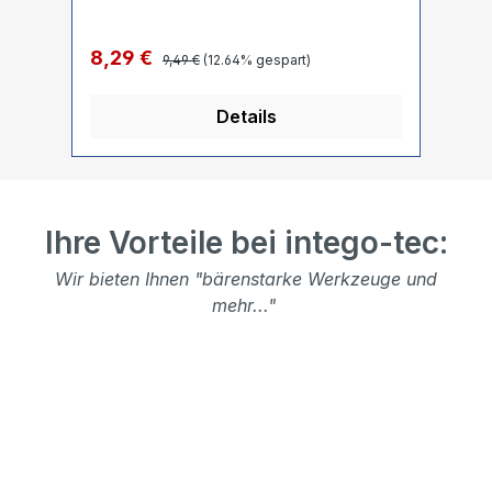
Regulärer Preis:
Verkaufspreis:
Ve
8,29 €
2
9,49 €
(12.64% gespart)
Details
Ihre Vorteile bei intego-tec:
Wir bieten Ihnen "bärenstarke Werkzeuge und
mehr..."