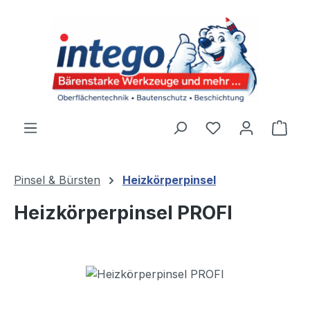
Zum Hauptinhalt springen
Du hast 0 Produ
Ware
Pinsel & Bürsten
Heizkörperpinsel
Heizkörperpinsel PROFI
Bildergalerie überspringen