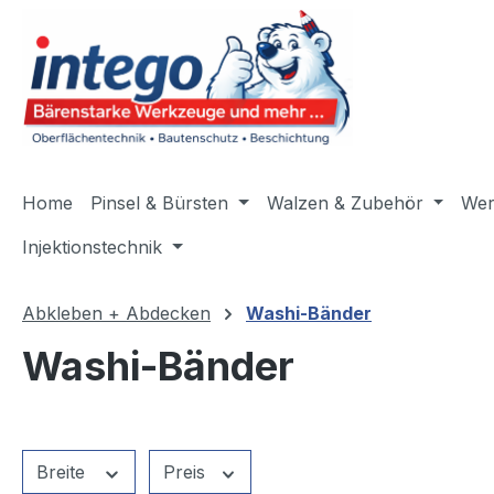
m Hauptinhalt springen
Zur Suche springen
Zur Hauptnavigation springen
Home
Pinsel & Bürsten
Walzen & Zubehör
Wer
Injektionstechnik
Abkleben + Abdecken
Washi-Bänder
Washi-Bänder
Breite
Preis