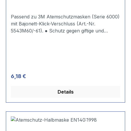
Passend zu 3M Atemschutzmasken (Serie 6000)
mit Bajonett-Klick-Verschluss (Art.-Nr.
5543M60/-61). ● Schutz gegen giftige und
hochgiftige Schwebstoffe und Partikel, mit
zusätzlichem Schutz gegen organische und
saure Gase unter Grenzwert, sowie Ozon bis
zum 10-fachen des Grenzwertes.
Regulärer Preis:
6,18 €
Details