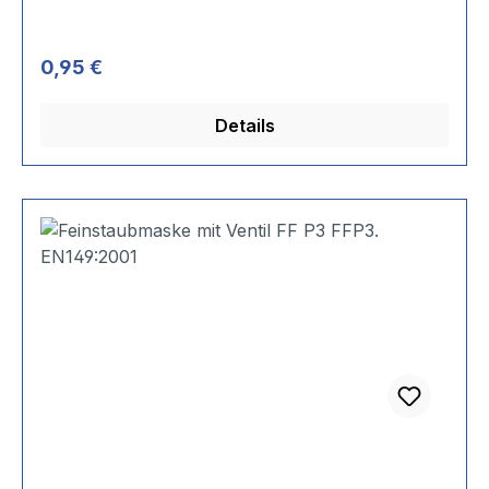
Regulärer Preis:
0,95 €
Details