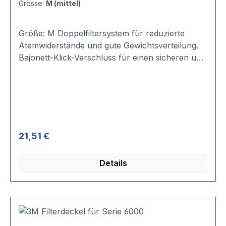
Grösse:
M (mittel)
Größe: M Doppelfiltersystem für reduzierte
Atemwiderstände und gute Gewichtsverteilung.
Bajonett-Klick-Verschluss für einen sicheren und
schnellen Filterwechsel. Leichter, elastomerer
Maskenkörper für ermüdungsfreies Arbeiten.
Die kompakte Bauform ermöglicht
uneingeschränkte Sicht. Größe M (mittel) ist die
gebräuchliste Größe.
Regulärer Preis:
21,51 €
Details