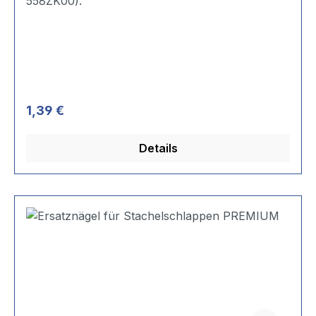
558ZK00).
Regulärer Preis:
1,39 €
Details