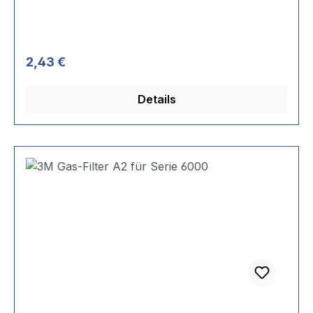
Regulärer Preis:
2,43 €
Details