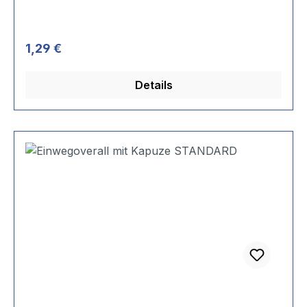
Regulärer Preis:
1,29 €
Details