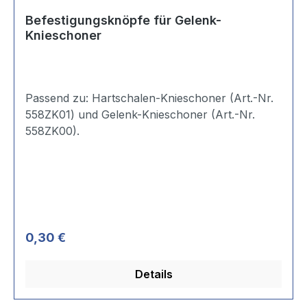
Befestigungsknöpfe für Gelenk-
Knieschoner
Passend zu: Hartschalen-Knieschoner (Art.-Nr.
558ZK01) und Gelenk-Knieschoner (Art.-Nr.
558ZK00).
Regulärer Preis:
0,30 €
Details