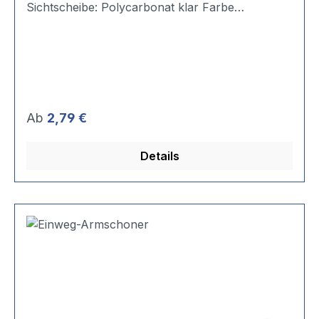
Sichtscheibe: Polycarbonat klar Farbe
Rahmen/Bügel: blau. Gewicht: ca. 30 g.
Regulärer Preis:
Ab
2,79 €
Details