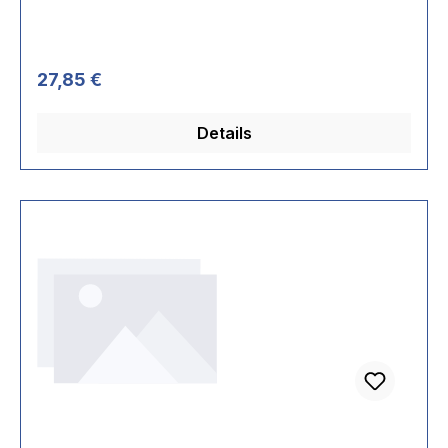
Regulärer Preis:
27,85 €
Details