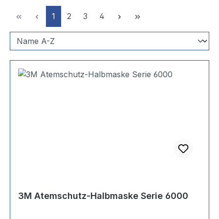
Seite
Seite
Seite
Seite
1
2
3
4
3M Atemschutz-Halbmaske Serie 6000