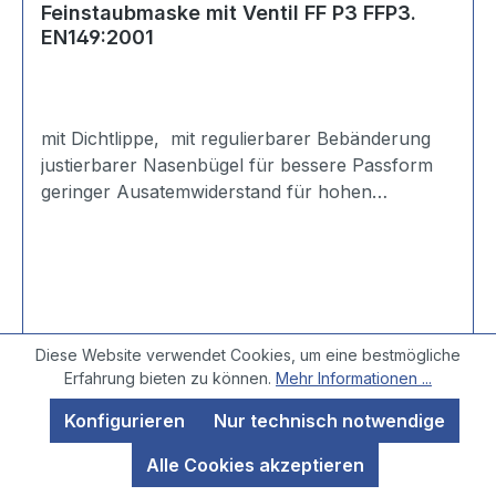
Feinstaubmaske mit Ventil FF P3 FFP3.
EN149:2001
mit Dichtlippe, mit regulierbarer Bebänderung
justierbarer Nasenbügel für bessere Passform
geringer Ausatemwiderstand für hohen
Tragekomfort Schütz bis zum 30-fachen des
MAK-Wertes ● nicht wiederverwendbar
Diese Website verwendet Cookies, um eine bestmögliche
Regulärer Preis:
2,39 €
Erfahrung bieten zu können.
Mehr Informationen ...
Konfigurieren
Nur technisch notwendige
Details
Alle Cookies akzeptieren