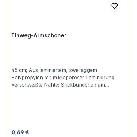
Einweg-Armschoner
45 cm; Aus laminiertem, zweilagigem
Polypropylen mit mikroporöser Laminierung;
Verschweißte Nähte; Srickbündchen am
Ärmelsaum; Beständig gegen Öle.
Regulärer Preis:
0,69 €