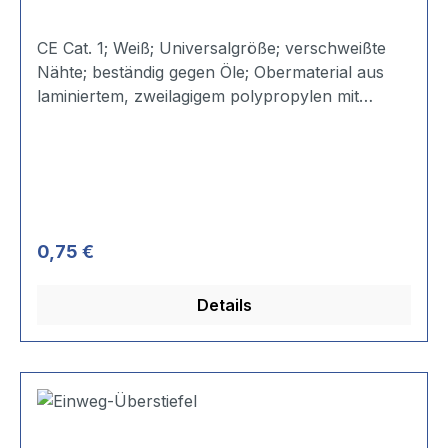
CE Cat. 1; Weiß; Universalgröße; verschweißte
Nähte; beständig gegen Öle; Obermaterial aus
laminiertem, zweilagigem polypropylen mit
mikroporöser Laminierung; Kurze Ausführung;
Gummizug.
Regulärer Preis:
0,75 €
Details