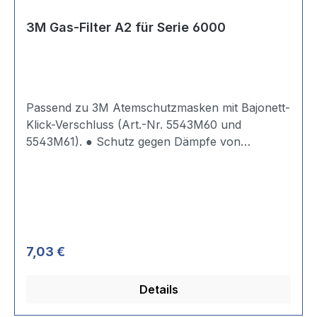
3M Gas-Filter A2 für Serie 6000
Passend zu 3M Atemschutzmasken mit Bajonett-
Klick-Verschluss (Art.-Nr. 5543M60 und
5543M61). ● Schutz gegen Dämpfe von
organischen Verbindungen mit einem Siedepunkt
≥ 65o C
Regulärer Preis:
7,03 €
Details