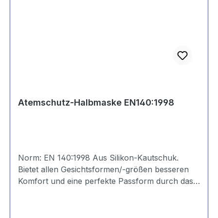
Atemschutz-Halbmaske EN140:1998
Norm: EN 140:1998 Aus Silikon-Kautschuk.
Bietet allen Gesichtsformen/-größen besseren
Komfort und eine perfekte Passform durch das
Material. Mit Universal-Gewindeanschluss nach
EN 148-1. 2 Ausatemventile. 2-Punkt-
Bebänderung. (Filter separat erhältlich)