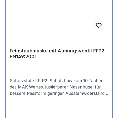
Feinstaubmaske mit Atmungsventil FFP2
EN149:2001
Schutzstufe FF P2. Schützt bis zum 10-fachen
des MAK-Wertes. justierbarer Nasenbügel für
bessere Passform geringer Ausatemwiderstand
für hohen Tragekomfort ● nicht
wiederverwendbar