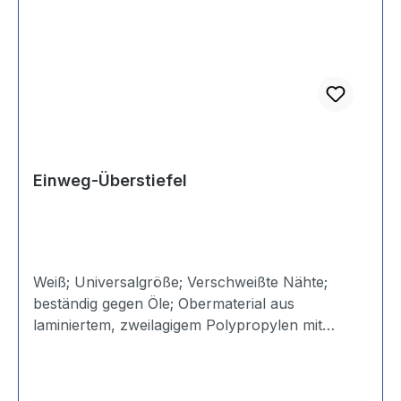
Einweg-Überstiefel
Weiß; Universalgröße; Verschweißte Nähte;
beständig gegen Öle; Obermaterial aus
laminiertem, zweilagigem Polypropylen mit
mikro-poröser Laminierung. Lange Ausführung.
Gummizug an der Wade. Verschlussband am
Sprunggelenk.