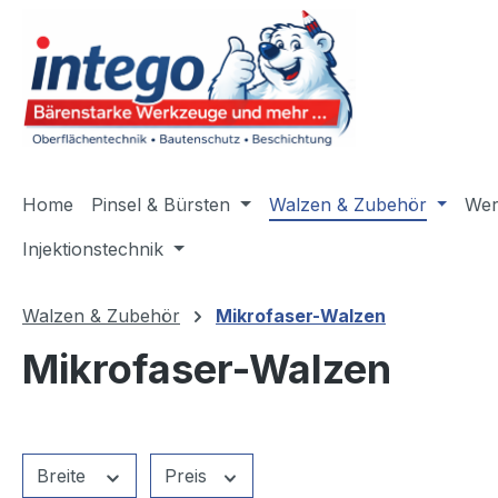
m Hauptinhalt springen
Zur Suche springen
Zur Hauptnavigation springen
Home
Pinsel & Bürsten
Walzen & Zubehör
Wer
Injektionstechnik
Walzen & Zubehör
Mikrofaser-Walzen
Mikrofaser-Walzen
Breite
Preis