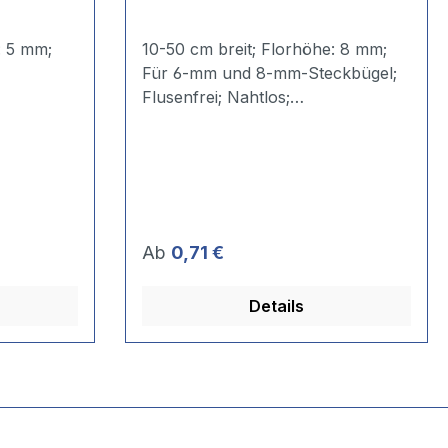
10-50 cm breit; Florhöhe: 8 mm;
Für 6-mm und 8-mm-Steckbügel;
Flusenfrei; Nahtlos;
Lösemittelbeständig. Microfaser
kann durch den geringen
hmaterial
Faserquerschnitt Anstrichmaterial
bis zum 6-fachen des
.
Eigenvolumens speichern.
ungen
Besonders für Versiegelungen
Regulärer Preis:
Ab
0,71 €
geeignet. Anwendungsempfehlung:
*** Dünnschichtlasuren ***
Details
Dichschichtlasuren **
Wasserbasierte Lacke **
Rostschutz-/Ölfarben ** Polyester
** Epoxyd- und 2K-Farben
** Epoxyd- und 2K-Farben