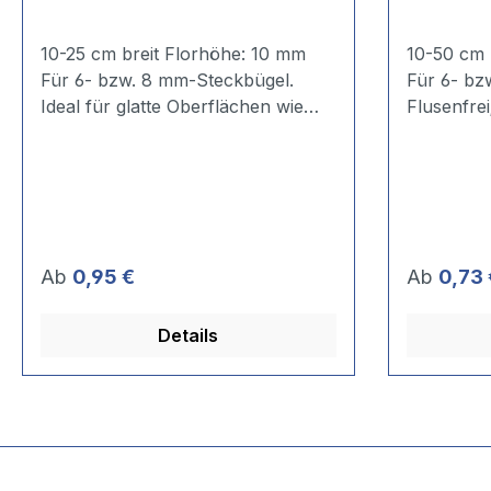
10-25 cm breit Florhöhe: 10 mm
10-50 cm breit; Flor
Für 6- bzw. 8 mm-Steckbügel.
Für 6- bz
Ideal für glatte Oberflächen wie
Flusenfrei; Nahtlo
Beton oder gespachtelten
Lösemittelbestä
Untergrund. Der dicht gewobene
kann durc
Belag aus einer speziellen
Faserquer
Microfaser-Mischung trägt die
bis zum 6
Farbe extrem gleichmäßig und
Eigenvolu
fusselfrei auf.
Besonders
Regulärer Preis:
Regulärer
Ab
0,95 €
Ab
0,73 
Anwendungsempfehlung: ***
geeignet. Anwendungsempfehlung:
Binderfarben *** Dispersion ***
*** Dünnsc
Details
Latexfarben *** Wasserbasierte
Dichschich
Lacke
Wasserbasi
Rostschutz-/Ölf