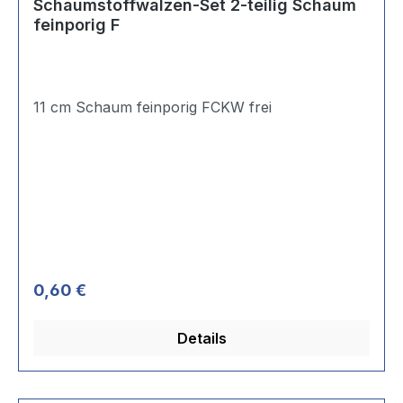
Schaumstoffwalzen-Set 2-teilig Schaum
feinporig F
11 cm Schaum feinporig FCKW frei
Regulärer Preis:
0,60 €
Details