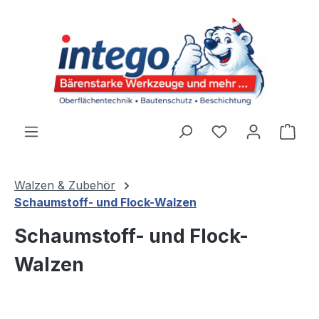
Zum Hauptinhalt springen
Du hast 0 Produ
Ware
Walzen & Zubehör
Schaumstoff- und Flock-Walzen
Schaumstoff- und Flock-
Walzen