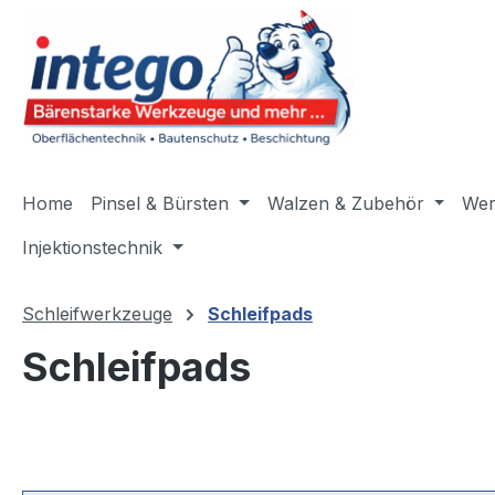
m Hauptinhalt springen
Zur Suche springen
Zur Hauptnavigation springen
Home
Pinsel & Bürsten
Walzen & Zubehör
Wer
Injektionstechnik
Schleifwerkzeuge
Schleifpads
Schleifpads