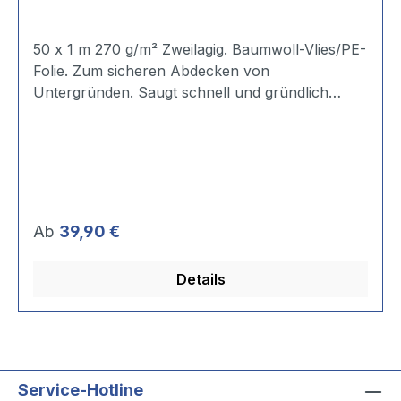
50 x 1 m 270 g/m² Zweilagig. Baumwoll-Vlies/PE-
Folie. Zum sicheren Abdecken von
Untergründen. Saugt schnell und gründlich
Farbe, Fettspritzer, Wasser, Kleister usw. auf.
Unterseite rutschfest. Mehrfach einsetzbar. Für
Artikel ab 1 m Länge fällt ein Frachtaufschlag an.
Basis ist die jeweils aktuell gültige Preisliste des
Paketversenders.
Regulärer Preis:
Ab
39,90 €
Details
Service-Hotline