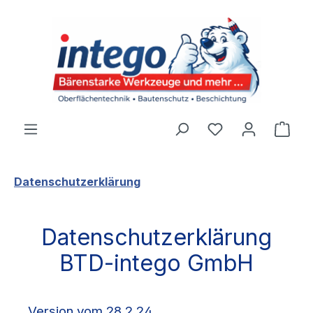
Zum Hauptinhalt springen
Du hast 0 Produ
Ware
Datenschutzerklärung
Datenschutzerklärung
BTD-intego GmbH
Version vom 28.2.24