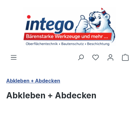
Zum Hauptinhalt springen
Du hast 0 Produ
Ware
Abkleben + Abdecken
Abkleben + Abdecken