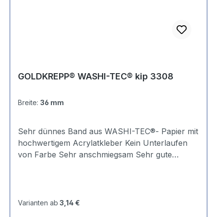
GOLDKREPP® WASHI-TEC® kip 3308
Breite:
36 mm
Sehr dünnes Band aus WASHI-TEC®- Papier mit
hochwertigem Acrylatkleber Kein Unterlaufen
von Farbe Sehr anschmiegsam Sehr gute
Haftung und Reißfestigkeit UV-beständig Leicht
abrollbar Trägermaterial: WASHI-TEC®
Goldkrepp® Temperaturbeständigkeit: 120 °C
Klebstoffart: Acrylat Reißfestigkeit: 34 N/10 mm
Varianten ab
3,14 €
Klebkraft auf Stahl: 1,60 N/10 mm Reißdehnung: