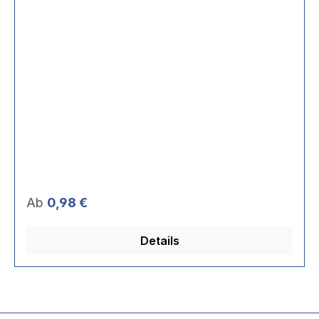
Regulärer Preis:
Ab
0,98 €
Details