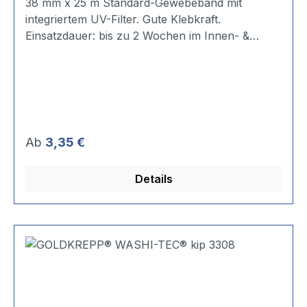
38 mm x 25 m Standard-Gewebeband mit
integriertem UV-Filter. Gute Klebkraft.
Einsatzdauer: bis zu 2 Wochen im Innen- &
Außenbereich. Trägermaterial: PE, 63 Mesh
Stärke: 0,3 mm Reißdehnung: 12,5 %
Reißfestigkeit: 58 N/10 mm Klebkraft Stahl: 3,32
N/10 mm Klebstoffart: Natur-Kautschuk
Temperaturbest.: bis 40° C
Regulärer Preis:
Ab
3,35 €
Details