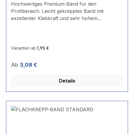
Hochwertiges Premium-Band für den
Profibereich. Leicht gekrepptes Band mit
exzellenter Klebkraft und sehr hohem
Haftvermögen. Hervorragende Wasser- und
Feuchtigkeitsbeständigkeit durch eine spezielle
Imprägnierung. Sehr reißfest. Einsatzdauer:
Innen mittelfristig, kurzfristig auch außen
Varianten ab
1,95 €
einsetzbar. Stärke: 0,16 mm Reißfestigkeit: 37,922
N/10 mm Reißdehnung: 8% Klebkraft Stahl: 4,52
Regulärer Preis:
Ab
3,08 €
N/10 mm Klebstoffart: Naturkautschuk
Temperaturbest.: bis 80 °C
Details