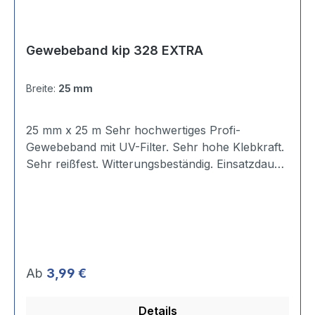
Gewebeband kip 328 EXTRA
Breite:
25 mm
25 mm x 25 m Sehr hochwertiges Profi-
Gewebeband mit UV-Filter. Sehr hohe Klebkraft.
Sehr reißfest. Witterungsbeständig. Einsatzdauer:
bis zu 4 Wochen im Innen- und Außenbereich.
Trägermaterial: PE - extrudiert, 55 Mesh Stärke:
0,31 mm Reißfestigkeit: 38 N/10 mm
Reißdehnung: 15% Klebkraft Stahl: 5,47 N/10
mm Klebstoffart: Natur-Kautschuk
Temperaturbest.: bis 90 °C
Regulärer Preis:
Ab
3,99 €
Details