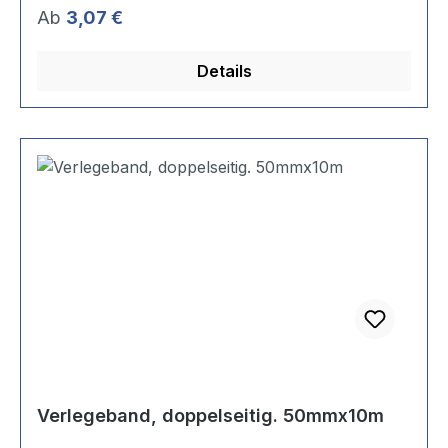
Regulärer Preis:
Ab
3,07 €
Details
Verlegeband, doppelseitig. 50mmx10m