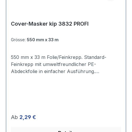
Cover-Masker kip 3832 PROFI
Grösse:
550 mm x 33 m
550 mm x 33 m Folie/Feinkrepp. Standard-
Feinkrepp mit umweltfreundlicher PE-
Abdeckfolie in einfacher Ausführung.
Eigenständiges Anschmiegen der Folie an den
Untergrund durch statische Aufladung. Folie
nach innen gefaltet. Einsatzdauer: kurzfristig
Spezifikation: Stärke: 0,14 mm
Reißfestigkeit: 35 N/10 mm Reißdehnung: 10%
Klebkraft Stahl: 3,92 N/10 mm Klebstoffart:
Regulärer Preis:
Ab
2,29 €
Natur-Kautschuk Temperaturbest.: bis 60 °C
Zum Abdecken und Maskieren von großen,