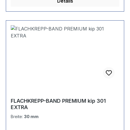
Details
kompletten Flächen (z.B. Wänden, Möbeln) auf
fast allen Untergründen im Innenbereich.
FLACHKREPP-BAND PREMIUM kip 301
EXTRA
Breite:
30 mm