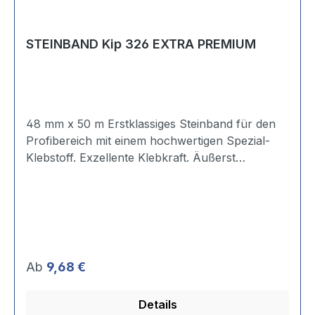
STEINBAND Kip 326 EXTRA PREMIUM
48 mm x 50 m Erstklassiges Steinband für den
Profibereich mit einem hochwertigen Spezial-
Klebstoff. Exzellente Klebkraft. Äußerst
anschmiegsam. Einsatzdauer: kurzfristig
Trägermaterial: Gewebe, 32 Mesh Stärke: 0,27
mm Reißfestigkeit: 44 N/10 mm Reißdehnung: 10
% Klebkraft Stahl: 5,7 N/10 mm Klebstoffart:
Natur-Kautschuk Temperaturbest.: bis 60 °C
Regulärer Preis:
Ab
9,68 €
Details