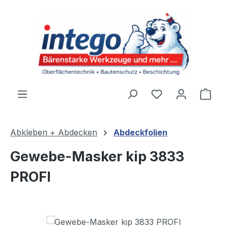
Zum Hauptinhalt springen
Du hast 0 Produ
Ware
Abkleben + Abdecken
Abdeckfolien
Gewebe-Masker kip 3833
PROFI
Bildergalerie überspringen