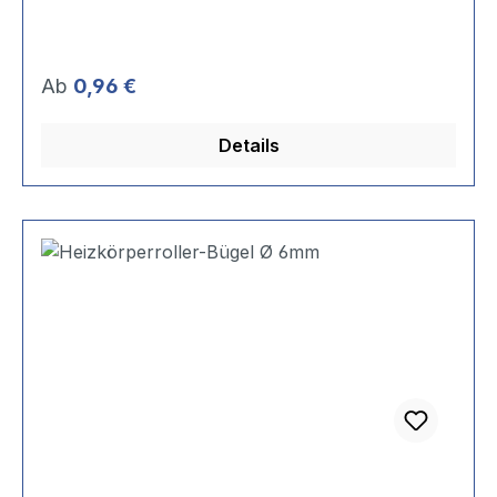
Regulärer Preis:
Ab
0,96 €
Details