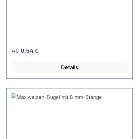
Regulärer Preis:
Ab
0,54 €
Details