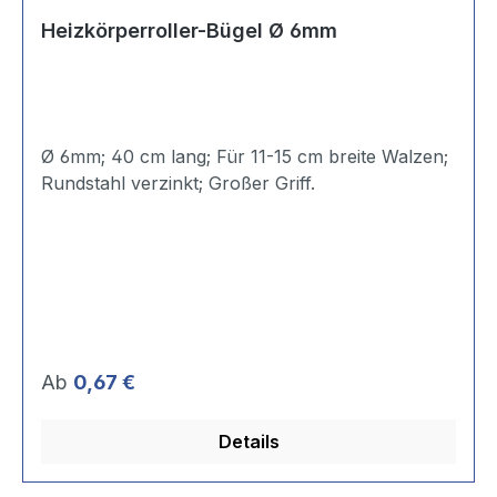
Heizkörperroller-Bügel Ø 6mm
Ø 6mm; 40 cm lang; Für 11-15 cm breite Walzen;
Rundstahl verzinkt; Großer Griff.
Regulärer Preis:
Ab
0,67 €
Details