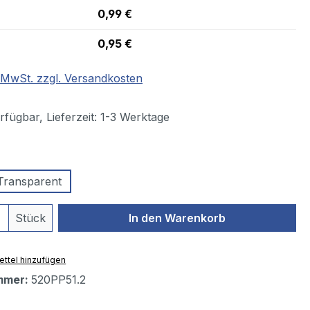
0,99 €
0,95 €
. MwSt. zzgl. Versandkosten
fügbar, Lieferzeit: 1-3 Werktage
swählen
Transparent
 Anzahl: Gib den gewünschten Wert ein 
Stück
In den Warenkorb
ttel hinzufügen
mmer:
520PP51.2