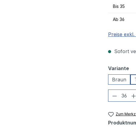
Bis
35
Ab
36
Preise exkl
Sofort ver
au
Variante
Braun
Produkt
Zum Merkze
Produktnu