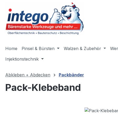
m Hauptinhalt springen
Zur Suche springen
Zur Hauptnavigation springen
Home
Pinsel & Bürsten
Walzen & Zubehör
Wer
Injektionstechnik
Abkleben + Abdecken
Packbänder
Pack-Klebeband
Bildergalerie überspringen