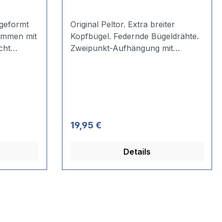
Original Peltor. Extra breiter
Kopfbügel. Federnde Bügeldrähte.
cht
Zweipunkt-Aufhängung mit
stufenloser Höhenverstellung.
Breiter weiche Dichtungsringe - mit
Glyzerin gefüllt. Vielseitig und
leicht. SNR: 27 dB.
Regulärer Preis:
19,95 €
Details