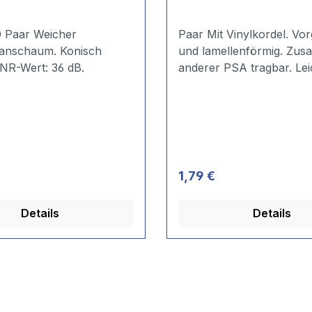
r Weicher
Paar Mit Vinylkordel. Vorgeformt
anschaum. Konisch
und lamellenförmig. Zusammen mit
geformt SNR-Wert: 36 dB.
anderer PSA tragbar. Lei
einzusetzen. Gewicht: ca. 4 g.
SNR-Wert: 32 dB.
 Preis:
Regulärer Preis:
1,79 €
Details
Details