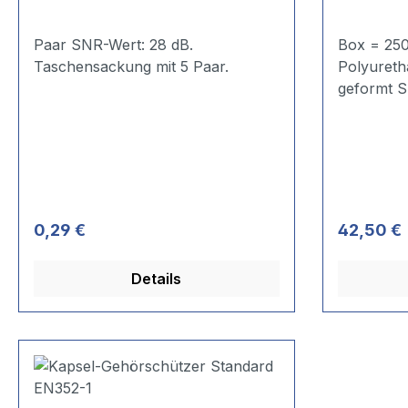
Paar SNR-Wert: 28 dB.
Box = 250 Paa
Taschensackung mit 5 Paar.
Polyureth
Regulärer Preis:
Regulärer
0,29 €
42,50 €
Details