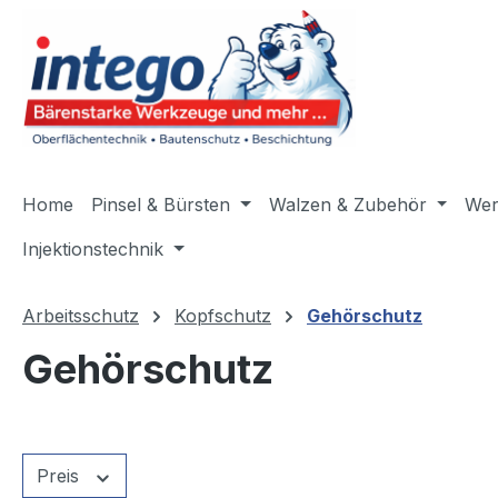
m Hauptinhalt springen
Zur Suche springen
Zur Hauptnavigation springen
Home
Pinsel & Bürsten
Walzen & Zubehör
Wer
Injektionstechnik
Arbeitsschutz
Kopfschutz
Gehörschutz
Gehörschutz
Preis