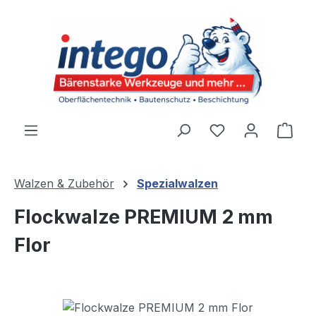
Zum Hauptinhalt springen
Du hast 0 Produ
Ware
Walzen & Zubehör
Spezialwalzen
Flockwalze PREMIUM 2 mm
Flor
Bildergalerie überspringen