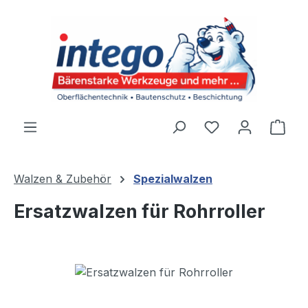
Zum Hauptinhalt springen
Du hast 0 Produ
Ware
Walzen & Zubehör
Spezialwalzen
Ersatzwalzen für Rohrroller
Bildergalerie überspringen