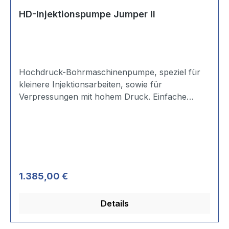
HD-Injektionspumpe Jumper II
Hochdruck-Bohrmaschinenpumpe, speziel für
kleinere Injektionsarbeiten, sowie für
Verpressungen mit hohem Druck. Einfache
Handhabung. Druckbereich regelbar bis 300
bar. Rücklaufsystem. Monometer mit
Druckmittler. Komplett mit Verpress-Vorsatz und
Materialschlauch (2 m). Einsetzbar für allle
handelsüblichen Harze. Technische Daten: 600
Watt, 230V. Gewicht ca. 4 kg. Kabellänge 4,15 m.
Regulärer Preis:
1.385,00 €
Schalldruck 93dB (A).
Details