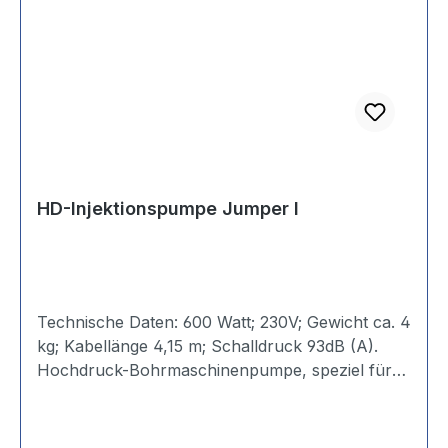
HD-Injektionspumpe Jumper I
Technische Daten: 600 Watt; 230V; Gewicht ca. 4
kg; Kabellänge 4,15 m; Schalldruck 93dB (A).
Hochdruck-Bohrmaschinenpumpe, speziel für
kleinere Injektionsarbeiten, sowie für
Verpressungen mit hohem Druck. Einfache
Handhabung. Druckbereich bis 400 bar.