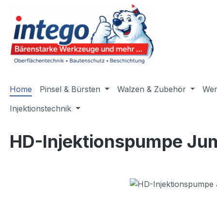
m Hauptinhalt springen
Zur Suche springen
Zur Hauptnavigation springen
Home
Pinsel & Bürsten
Walzen & Zubehör
Wer
Injektionstechnik
HD-Injektionspumpe Jum
Bildergalerie überspringen