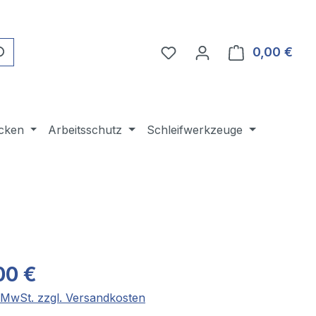
Du hast 0 Produkte auf 
0,00 €
Ware
cken
Arbeitsschutz
Schleifwerkzeuge
00 €
. MwSt. zzgl. Versandkosten