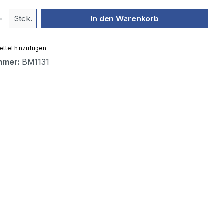
 Anzahl: Gib den gewünschten Wert ein 
Stck.
In den Warenkorb
ttel hinzufügen
mmer:
BM1131