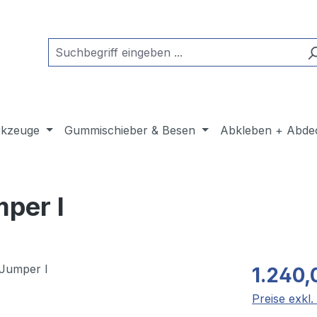
kzeuge
Gummischieber & Besen
Abkleben + Abde
per I
1.240,
Preise exkl