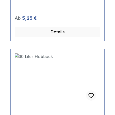
Regulärer Preis:
Ab
5,25 €
Details