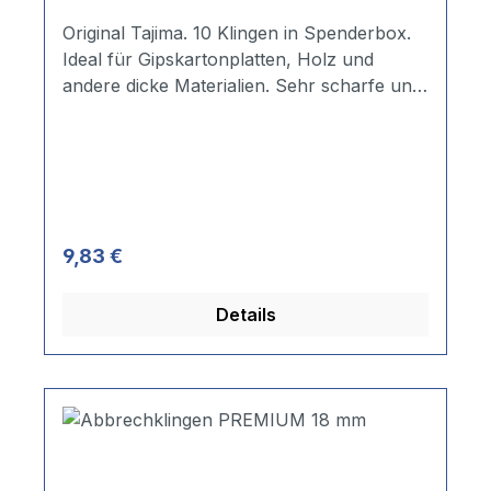
Original Tajima. 10 Klingen in Spenderbox.
Ideal für Gipskartonplatten, Holz und
andere dicke Materialien. Sehr scharfe und
stabile Klinge. Durch die perfekte
Kombination über Premium-Stahl,
japanischer Vergütungs-Technologie und
mehrstufigem Schärfe-Prozess wird eine
dauerhafte und exzellente Schneide-
Leistung erzielt. Passend zum Cutter Art.-
Regulärer Preis:
9,83 €
Nr.: 397KS25 (Abbrechmesser Premium)
(nicht in normalen 18 mm Cuttern
Details
verwendbar). 25 mm.