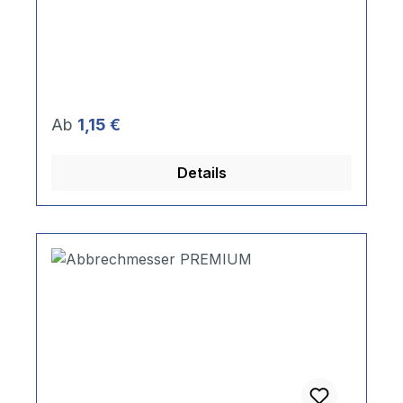
Regulärer Preis:
Ab
1,15 €
Details