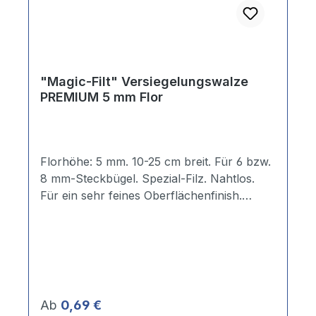
"Magic-Filt" Versiegelungswalze
PREMIUM 5 mm Flor
Florhöhe: 5 mm. 10-25 cm breit. Für 6 bzw.
8 mm-Steckbügel. Spezial-Filz. Nahtlos.
Für ein sehr feines Oberflächenfinish.
Anwendungsempfehlung:*** Acryl-Lacke
*** Rostschutz-Ölfarben ** Kunstharz-
Lacke ** Dickschichtlasuren
Regulärer Preis:
Ab
0,69 €