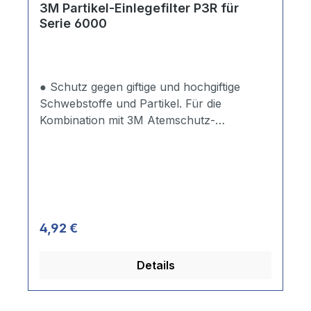
3M Partikel-Einlegefilter P3R für
Serie 6000
● Schutz gegen giftige und hochgiftige
Schwebstoffe und Partikel. Für die
Kombination mit 3M Atemschutz-
Halbmaske + Gasfiltern (Serie 6000).
Erfordert einen separat erhältlichen
Filterdeckel (Art.-Nr. 5543MZB).
Regulärer Preis:
4,92 €
Details