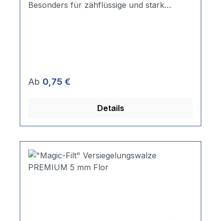
Besonders für zähflüssige und stark
lösemittelhaltige Materialien geeignet.
Extrem lösemittelbeständig. Für 6-mm-
Steckbügel. Anwendungsempfehlung: ***
Polyester *** Epoxyd-/2K-Farben ***
zähflüssige Materialien und Beschichtungen
Regulärer Preis:
Ab
0,75 €
Details