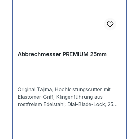
Abbrechmesser PREMIUM 25mm
Original Tajima; Hochleistungscutter mit
Elastomer-Griff; Klingenführung aus
rostfreiem Edelstahl; Dial-Blade-Lock; 25
mm breite Klinge. Dazu passend:
Abbrechklingen PREMIUM; Original Tajima;
Art.-Nr.: 397ST25.