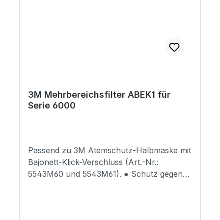
3M Mehrbereichsfilter ABEK1 für
Serie 6000
Passend zu 3M Atemschutz-Halbmaske mit
Bajonett-Klick-Verschluss (Art.-Nr.:
5543M60 und 5543M61). ● Schutz gegen
Dämpfe von organischen Verbindungen mit
einem Siedepunkt ≥ 65o C, anorganische
Gase und Dämpfe, Schwefeldioxid und