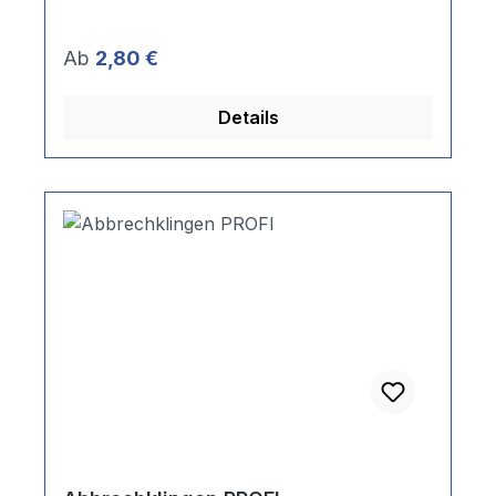
Regulärer Preis:
Ab
2,80 €
Details