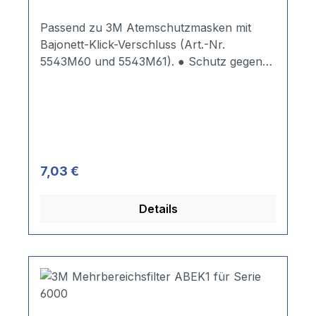
Passend zu 3M Atemschutzmasken mit
Bajonett-Klick-Verschluss (Art.-Nr.
5543M60 und 5543M61). ● Schutz gegen
Dämpfe von organischen Verbindungen mit
einem Siedepunkt ≥ 65o C
Regulärer Preis:
7,03 €
Details