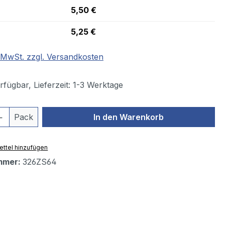
5,50 €
5,25 €
. MwSt. zzgl. Versandkosten
fügbar, Lieferzeit: 1-3 Werktage
 Anzahl: Gib den gewünschten Wert ein 
Pack
In den Warenkorb
ttel hinzufügen
mmer:
326ZS64