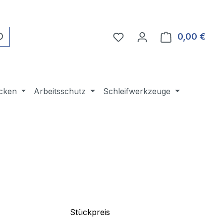
Du hast 0 Produkte auf 
0,00 €
Ware
cken
Arbeitsschutz
Schleifwerkzeuge
Stückpreis