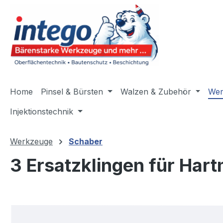
m Hauptinhalt springen
Zur Suche springen
Zur Hauptnavigation springen
Home
Pinsel & Bürsten
Walzen & Zubehör
Wer
Injektionstechnik
Werkzeuge
Schaber
3 Ersatzklingen für Har
Bildergalerie überspringen