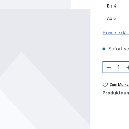
Bis
4
Ab
5
Preise exkl
Sofort ver
Produkt
Zum Merkze
Produktnu