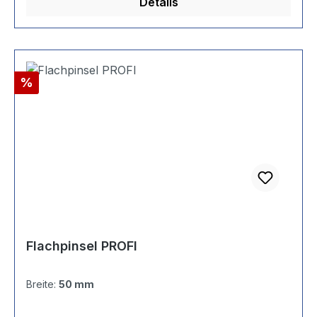
Details
Rabatt
%
Flachpinsel PROFI
Breite:
50 mm