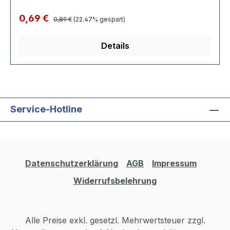
Regulärer Preis:
Verkaufspreis:
0,69 €
0,89 €
(22.47% gespart)
Details
Service-Hotline
Datenschutzerklärung
AGB
Impressum
Widerrufsbelehrung
Alle Preise exkl. gesetzl. Mehrwertsteuer zzgl.