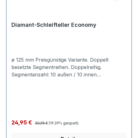
Diamant-Schleifteller Economy
ø 125 mm Preisgünstige Variante. Doppelt
besetzte Segmentreihen. Doppelreihig.
Segmentanzahl: 10 außen / 10 innen
Gesamthöhe: 20 mm. Bohrung: 22,23 mm.
Einsatzgebiet: ● Für Material: Beton, Estrich,
allgemeine Baustellenmaterialien.
Regulärer Preis:
Verkaufspreis:
24,95 €
30,95 €
(19.39% gespart)