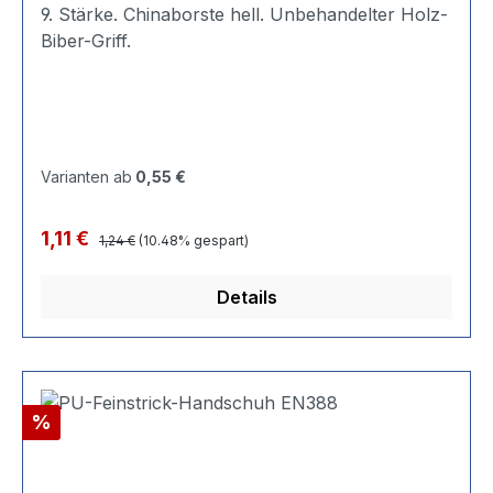
9. Stärke. Chinaborste hell. Unbehandelter Holz-
Biber-Griff.
Varianten ab
0,55 €
Regulärer Preis:
Verkaufspreis:
1,11 €
1,24 €
(10.48% gespart)
Details
Rabatt
%