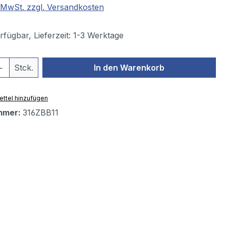
. MwSt. zzgl. Versandkosten
fügbar, Lieferzeit: 1-3 Werktage
 Anzahl: Gib den gewünschten Wert ein 
Stck.
In den Warenkorb
ttel hinzufügen
mmer:
316ZBB11