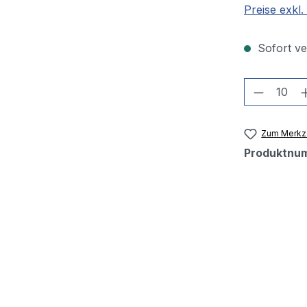
Preise exkl
Sofort ver
Produkt
Zum Merkze
Produktnu