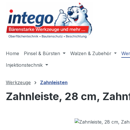
m Hauptinhalt springen
Zur Suche springen
Zur Hauptnavigation springen
Home
Pinsel & Bürsten
Walzen & Zubehör
Wer
Injektionstechnik
Werkzeuge
Zahnleisten
Zahnleiste, 28 cm, Zahn
Bildergalerie überspringen