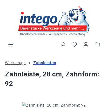
Zum Hauptinhalt springen
Du hast 0 Produ
Ware
Werkzeuge
Zahnleisten
Zahnleiste, 28 cm, Zahnform:
92
Bildergalerie überspringen