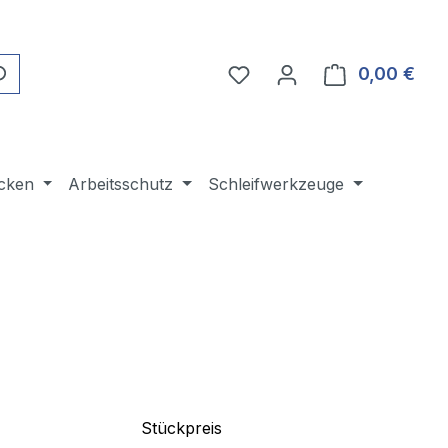
Du hast 0 Produkte auf 
0,00 €
Ware
cken
Arbeitsschutz
Schleifwerkzeuge
Stückpreis