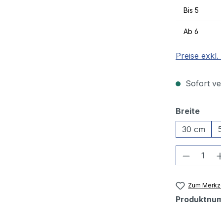
Bis
5
Ab
6
Preise exkl
Sofort ver
ausw
Breite
30 cm
Produkt
Zum Merkze
Produktnu