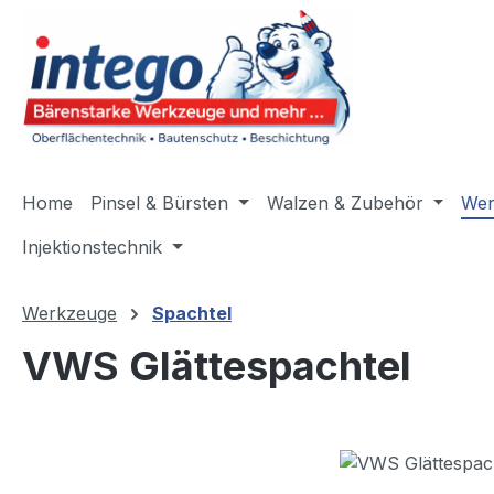
m Hauptinhalt springen
Zur Suche springen
Zur Hauptnavigation springen
Home
Pinsel & Bürsten
Walzen & Zubehör
Wer
Injektionstechnik
Werkzeuge
Spachtel
VWS Glättespachtel
Bildergalerie überspringen