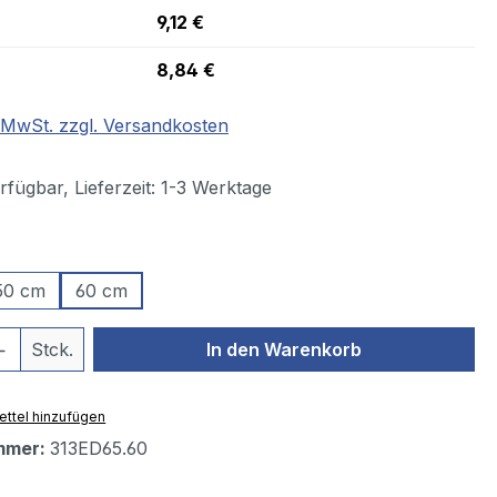
9,12 €
8,84 €
. MwSt. zzgl. Versandkosten
fügbar, Lieferzeit: 1-3 Werktage
ählen
50 cm
60 cm
 Anzahl: Gib den gewünschten Wert ein 
Stck.
In den Warenkorb
ttel hinzufügen
mmer:
313ED65.60