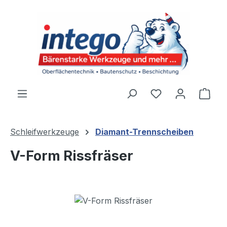
Zum Hauptinhalt springen
Du hast 0 Produ
Ware
Schleifwerkzeuge
Diamant-Trennscheiben
V-Form Rissfräser
Bildergalerie überspringen