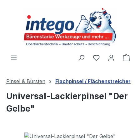
Zum Hauptinhalt springen
Du hast 0 Produ
Ware
Pinsel & Bürsten
Flachpinsel / Flächenstreicher
Universal-Lackierpinsel "Der
Gelbe"
Bildergalerie überspringen