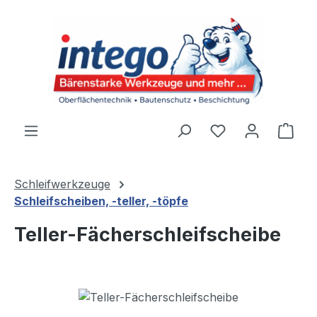
Zum Hauptinhalt springen
Du hast 0 Produ
Ware
Schleifwerkzeuge
Schleifscheiben, -teller, -töpfe
Teller-Fächerschleifscheibe
Bildergalerie überspringen