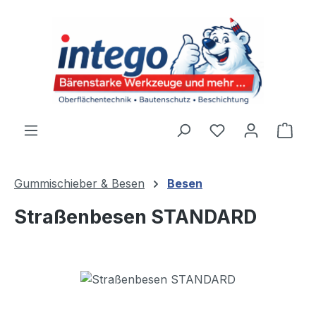
Zum Hauptinhalt springen
Du hast 0 Produ
Ware
Gummischieber & Besen
Besen
Straßenbesen STANDARD
Bildergalerie überspringen