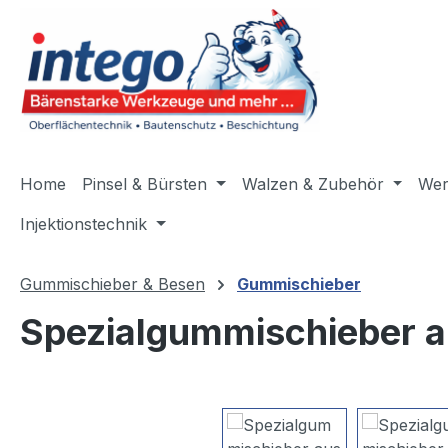
m Hauptinhalt springen
Zur Suche springen
Zur Hauptnavigation springen
Home
Pinsel & Bürsten
Walzen & Zubehör
Wer
Injektionstechnik
Gummischieber & Besen
Gummischieber
Spezialgummischieber 
Bildergalerie überspringen