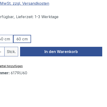
. MwSt. zzgl. Versandkosten
fügbar, Lieferzeit: 1-3 Werktage
ählen
40 cm
60 cm
 Anzahl: Gib den gewünschten Wert ein 
Stck.
In den Warenkorb
ttel hinzufügen
mmer:
617RU60