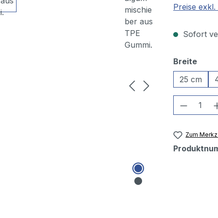
Preise exkl
Sofort ver
ausw
Breite
25 cm
Produkt
Zum Merkze
Produktnu