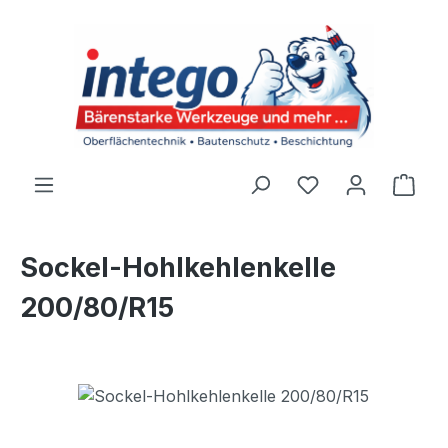
Zum Hauptinhalt springen
Du hast 0 Produ
Ware
Sockel-Hohlkehlenkelle
200/80/R15
Bildergalerie überspringen