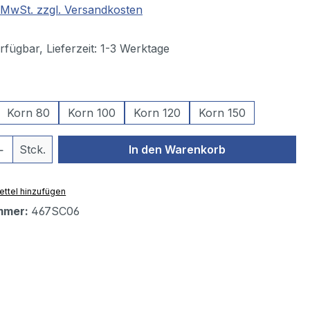
. MwSt. zzgl. Versandkosten
fügbar, Lieferzeit: 1-3 Werktage
swählen
Korn 80
Korn 100
Korn 120
Korn 150
 Anzahl: Gib den gewünschten Wert ein 
Stck.
In den Warenkorb
ttel hinzufügen
mmer:
467SC06