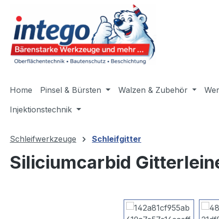
m Hauptinhalt springen
Zur Suche springen
Zur Hauptnavigation springen
Home
Pinsel & Bürsten
Walzen & Zubehör
Wer
Injektionstechnik
Schleifwerkzeuge
Schleifgitter
Siliciumcarbid Gitterle
Bildergalerie überspringen