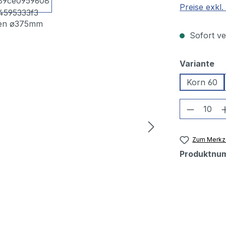
Preise exkl
Sofort ver
au
Variante
Korn 60
Produkt
Zum Merkze
Produktnu