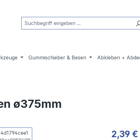
kzeuge
Gummischieber & Besen
Abkleben + Abde
inen ø375mm
2,39 €