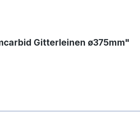
umcarbid Gitterleinen ø375mm"