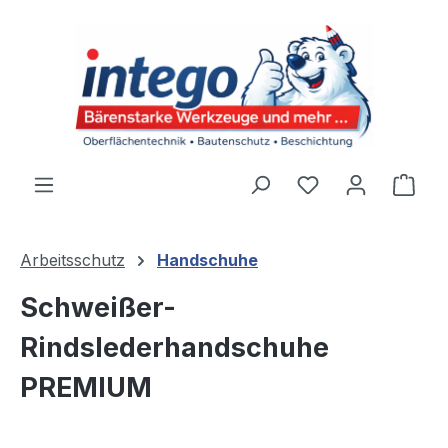
Zum Hauptinhalt springen
Du hast 0 Produ
Ware
Arbeitsschutz
Handschuhe
Schweißer-
Rindslederhandschuhe
PREMIUM