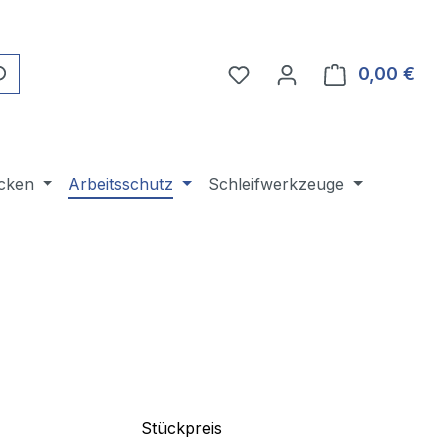
Du hast 0 Produkte auf 
0,00 €
Ware
cken
Arbeitsschutz
Schleifwerkzeuge
Stückpreis