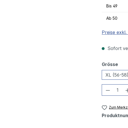
Bis
49
Ab
50
Preise exkl
Sofort ver
aus
Grösse
XL (56-58
Produkt
Zum Merkze
Produktnu