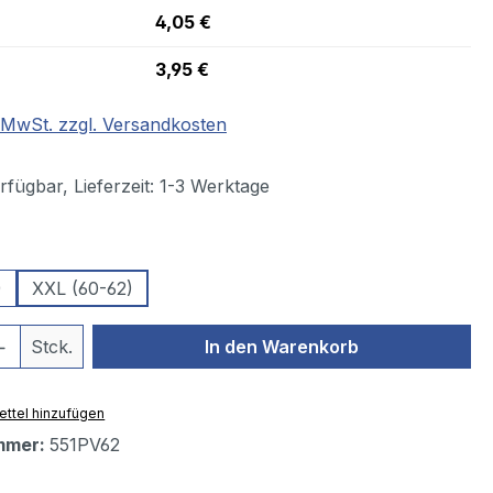
4,05 €
3,95 €
. MwSt. zzgl. Versandkosten
fügbar, Lieferzeit: 1-3 Werktage
wählen
)
XXL (60-62)
 Anzahl: Gib den gewünschten Wert ein 
Stck.
In den Warenkorb
ttel hinzufügen
mmer:
551PV62