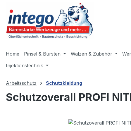
m Hauptinhalt springen
Zur Suche springen
Zur Hauptnavigation springen
Home
Pinsel & Bürsten
Walzen & Zubehör
Wer
Injektionstechnik
Arbeitsschutz
Schutzkleidung
Schutzoverall PROFI NI
Bildergalerie überspringen