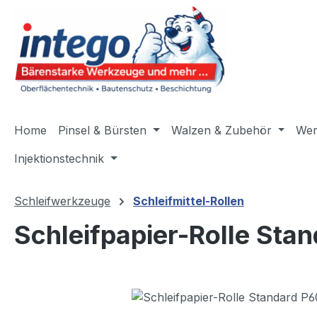
m Hauptinhalt springen
Zur Suche springen
Zur Hauptnavigation springen
Home
Pinsel & Bürsten
Walzen & Zubehör
Wer
Injektionstechnik
Schleifwerkzeuge
Schleifmittel-Rollen
Schleifpapier-Rolle St
Bildergalerie überspringen