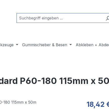
kzeuge
Gummischieber & Besen
Abkleben + Abde
andard P60-180 115mm x 5
18,42 