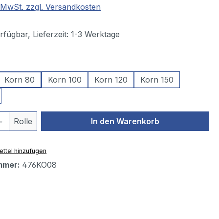
. MwSt. zzgl. Versandkosten
fügbar, Lieferzeit: 1-3 Werktage
swählen
Korn 80
Korn 100
Korn 120
Korn 150
 Anzahl: Gib den gewünschten Wert ein 
Rolle
In den Warenkorb
ttel hinzufügen
mmer:
476KO08