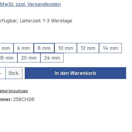
. MwSt. zzgl. Versandkosten
fügbar, Lieferzeit: 1-3 Werktage
ählen
 mm
6 mm
8 mm
10 mm
12 mm
14 mm
18 mm
20 mm
24 mm
 Anzahl: Gib den gewünschten Wert ein 
Stck.
In den Warenkorb
ttel hinzufügen
mmer:
258CH08