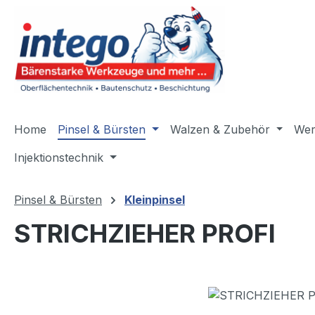
m Hauptinhalt springen
Zur Suche springen
Zur Hauptnavigation springen
Home
Pinsel & Bürsten
Walzen & Zubehör
Wer
Injektionstechnik
Pinsel & Bürsten
Kleinpinsel
STRICHZIEHER PROFI
Bildergalerie überspringen