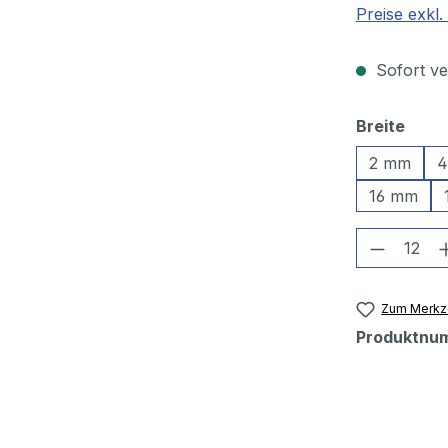
Preise exkl
Sofort ver
ausw
Breite
2 mm
4
16 mm
Produkt
Zum Merkze
Produktnu