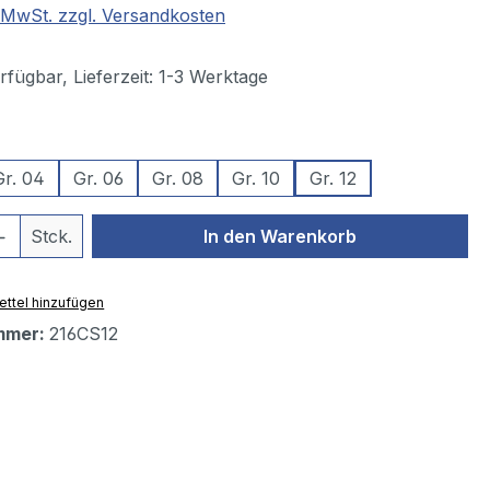
. MwSt. zzgl. Versandkosten
fügbar, Lieferzeit: 1-3 Werktage
wählen
Gr. 04
Gr. 06
Gr. 08
Gr. 10
Gr. 12
 Anzahl: Gib den gewünschten Wert ein 
Stck.
In den Warenkorb
ttel hinzufügen
mmer:
216CS12