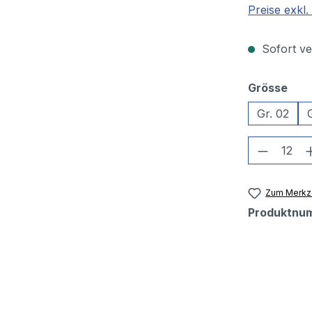
Preise exkl
Sofort ver
aus
Grösse
Gr. 02
Produkt
Zum Merkze
Produktnu