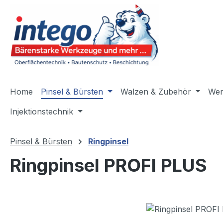
m Hauptinhalt springen
Zur Suche springen
Zur Hauptnavigation springen
Home
Pinsel & Bürsten
Walzen & Zubehör
Wer
Injektionstechnik
Pinsel & Bürsten
Ringpinsel
Ringpinsel PROFI PLUS
Bildergalerie überspringen