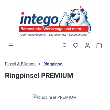
Zum Hauptinhalt springen
Du hast 0 Produ
Ware
Pinsel & Bürsten
Ringpinsel
Ringpinsel PREMIUM
Bildergalerie überspringen