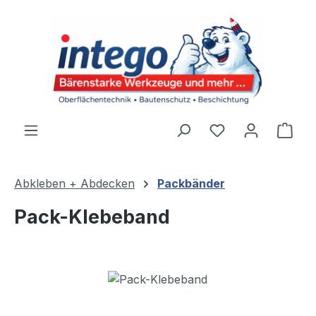
Zum Hauptinhalt springen
Du hast 0 Produ
Ware
Abkleben + Abdecken
Packbänder
Pack-Klebeband
Bildergalerie überspringen