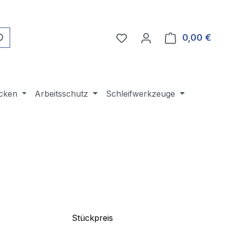
Du hast 0 Produkte auf 
0,00 €
Ware
cken
Arbeitsschutz
Schleifwerkzeuge
Stückpreis