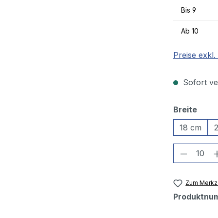
Bis
9
Ab
10
Preise exkl
Sofort ver
ausw
Breite
18 cm
Produkt
Zum Merkze
Produktnu