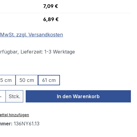
7,09 €
6,89 €
. MwSt. zzgl. Versandkosten
fügbar, Lieferzeit: 1-3 Werktage
ählen
25 cm
50 cm
61 cm
 Anzahl: Gib den gewünschten Wert ein 
Stck.
In den Warenkorb
ttel hinzufügen
mmer:
136NY61.13