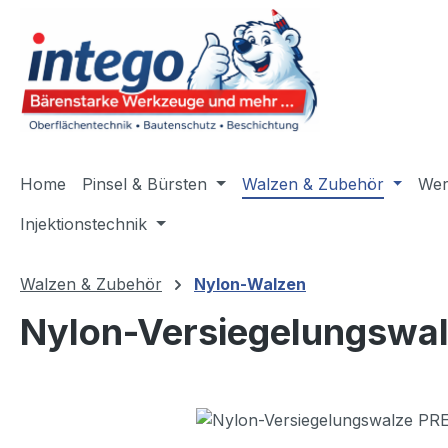
m Hauptinhalt springen
Zur Suche springen
Zur Hauptnavigation springen
Home
Pinsel & Bürsten
Walzen & Zubehör
Wer
Injektionstechnik
Walzen & Zubehör
Nylon-Walzen
Nylon-Versiegelungswa
Bildergalerie überspringen