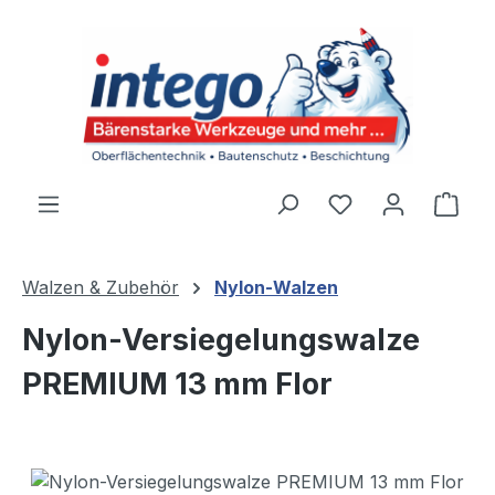
Zum Hauptinhalt springen
Du hast 0 Produ
Ware
Walzen & Zubehör
Nylon-Walzen
Nylon-Versiegelungswalze
PREMIUM 13 mm Flor
Bildergalerie überspringen