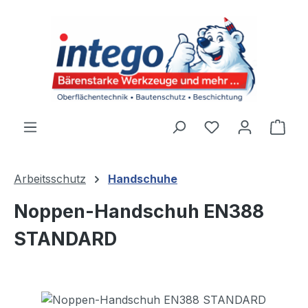
Zum Hauptinhalt springen
Du hast 0 Produ
Ware
Arbeitsschutz
Handschuhe
Noppen-Handschuh EN388
STANDARD
Bildergalerie überspringen