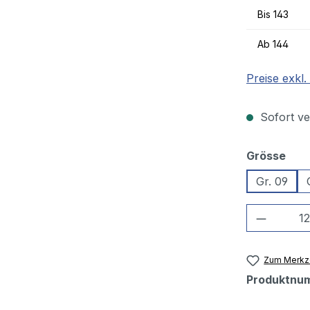
Bis
143
Ab
144
Preise exkl
Sofort ver
aus
Grösse
Gr. 09
Produkt
Zum Merkze
Produktnu