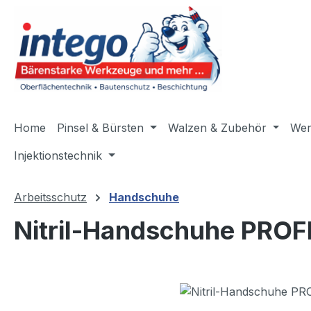
m Hauptinhalt springen
Zur Suche springen
Zur Hauptnavigation springen
Home
Pinsel & Bürsten
Walzen & Zubehör
Wer
Injektionstechnik
Arbeitsschutz
Handschuhe
Nitril-Handschuhe PROF
Bildergalerie überspringen