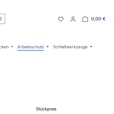
Du hast 0 Produkte auf 
0,00 €
Ware
cken
Arbeitsschutz
Schleifwerkzeuge
Stückpreis