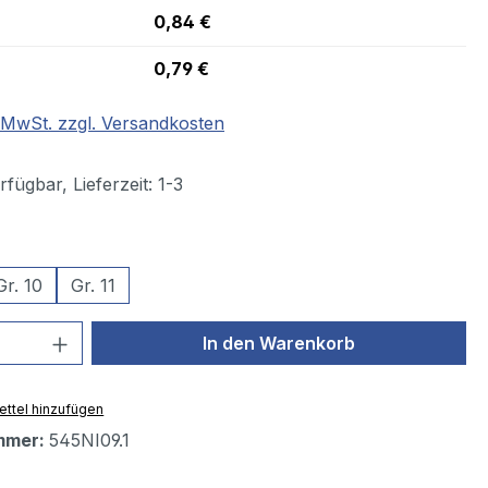
0,84 €
0,79 €
. MwSt. zzgl. Versandkosten
fügbar, Lieferzeit: 1-3
wählen
Gr. 10
Gr. 11
 Anzahl: Gib den gewünschten Wert ein 
In den Warenkorb
ttel hinzufügen
mmer:
545NI09.1