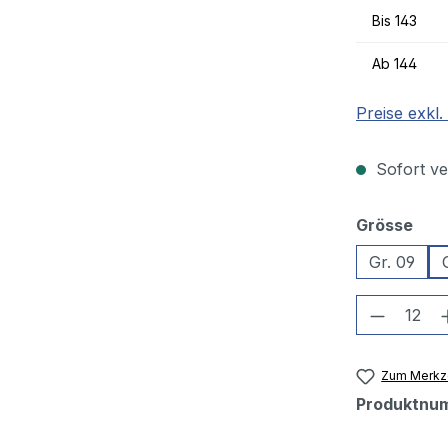
Bis
143
Ab
144
Preise exkl
Sofort ver
aus
Grösse
Gr. 09
Produkt
Zum Merkze
Produktnu