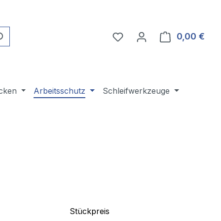
Du hast 0 Produkte auf 
0,00 €
Ware
cken
Arbeitsschutz
Schleifwerkzeuge
Stückpreis