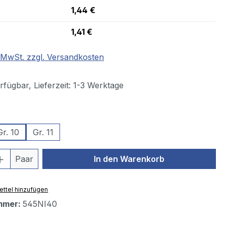
1,44 €
1,41 €
. MwSt. zzgl. Versandkosten
fügbar, Lieferzeit: 1-3 Werktage
wählen
Gr. 10
Gr. 11
 Anzahl: Gib den gewünschten Wert ein 
Paar
In den Warenkorb
ttel hinzufügen
mmer:
545NI40