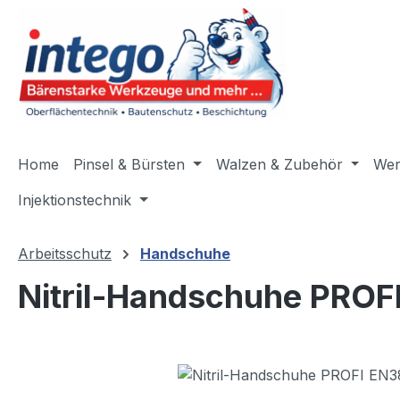
m Hauptinhalt springen
Zur Suche springen
Zur Hauptnavigation springen
Home
Pinsel & Bürsten
Walzen & Zubehör
Wer
Injektionstechnik
Arbeitsschutz
Handschuhe
Nitril-Handschuhe PROF
Bildergalerie überspringen