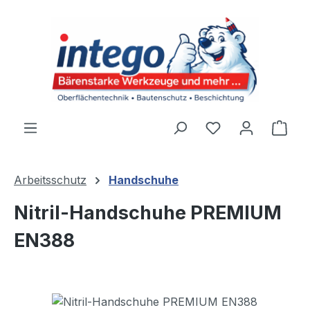
Zum Hauptinhalt springen
Du hast 0 Produ
Ware
Arbeitsschutz
Handschuhe
Nitril-Handschuhe PREMIUM
EN388
Bildergalerie überspringen