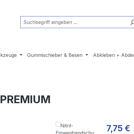
kzeuge
Gummischieber & Besen
Abkleben + Abde
h PREMIUM
7,75 €