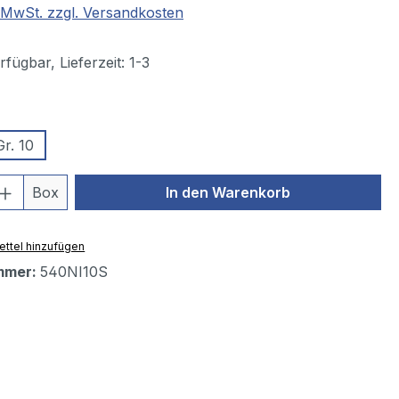
. MwSt. zzgl. Versandkosten
fügbar, Lieferzeit: 1-3
wählen
Gr. 10
 Anzahl: Gib den gewünschten Wert ein 
Box
In den Warenkorb
ttel hinzufügen
mmer:
540NI10S