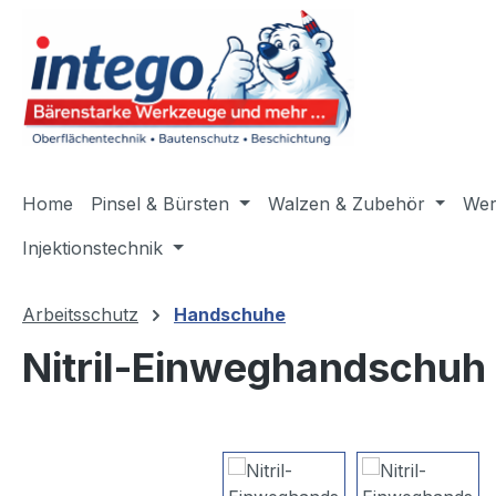
m Hauptinhalt springen
Zur Suche springen
Zur Hauptnavigation springen
Home
Pinsel & Bürsten
Walzen & Zubehör
Wer
Injektionstechnik
Arbeitsschutz
Handschuhe
Nitril-Einweghandschu
Bildergalerie überspringen