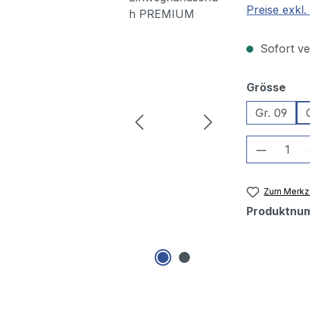
Preise exkl
Sofort ver
aus
Grösse
Gr. 09
Produkt
Zum Merkze
Produktnu