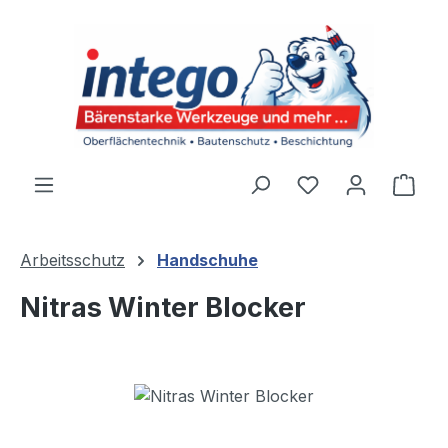
Zum Hauptinhalt springen
Du hast 0 Produ
Ware
Arbeitsschutz
Handschuhe
Nitras Winter Blocker
Bildergalerie überspringen